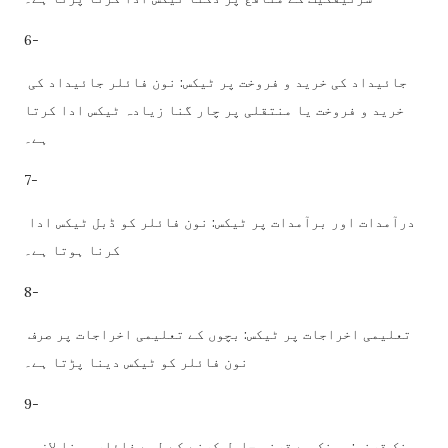
6-
جائیداد کی خرید و فروخت پر ٹیکس: نون فائلر جائیداد کی
خرید و فروخت یا منتقلی پر چار گنا زیادہ ٹیکس ادا کرتا
ہے۔
7-
درآمدات اور برآمدات پر ٹیکس: نون فائلر کو ڈبل ٹیکس ادا
کرنا ہوتا ہے۔
8-
تعلیمی اخراجات پر ٹیکس: بچوں کے تعلیمی اخراجات پر صرف
نون فائلر کو ٹیکس دینا پڑتا ہے۔
9-
بینک قرضہ: بینک سے قرضہ حاصل کرنے کے لیے فائلر ہونا لازمی