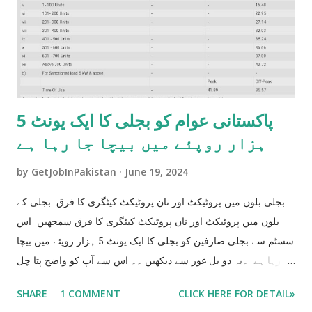
پاکستانی عوام کو بجلی کا ایک یونٹ 5
ہزار روپئے میں بیچا جا رہا ہے
by
GetJobInPakistan
June 19, 2024
بجلی بلوں میں پروٹیکٹ اور نان پروٹیکٹ کیٹگری کا فرق بجلی کے
بلوں میں پروٹیکٹ اور نان پروٹیکٹ کیٹگری کا فرق سمجھیں اس
سسٹم سے بجلی صارفین کو بجلی کا ایک یونٹ 5 ہزار روپئے میں بیچا
جا رہا ہے ۔یہ دو بل غور سے دیکھیں ۔۔ اس سے آپ کو واضح پتا چل
جاۓ گا جے آپ کو بجلی کا ایک یونٹ 5 ہزار کا بیچا جا رہا ہے جو کے
SHARE
1 COMMENT
CLICK HERE FOR DETAIL»
آپ کو اگلے 6 ماہ تک مزید تیس ھزار اضافی بل دینے پر مجبور