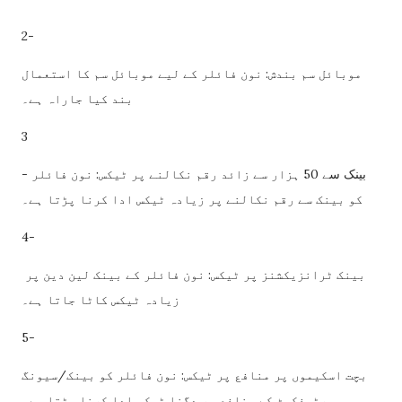
2-
موبائل سم بندش: نون فائلر کے لیے موبائل سم کا استعمال
بند کیا جاراہ ہے۔
3
- بینک سے 50 ہزار سے زائد رقم نکالنے پر ٹیکس: نون فائلر
کو بینک سے رقم نکالنے پر زیادہ ٹیکس ادا کرنا پڑتا ہے۔
4-
بینک ٹرانزیکشنز پر ٹیکس: نون فائلر کے بینک لین دین پر
زیادہ ٹیکس کاٹا جاتا ہے۔
5-
بچت اسکیموں پر منافع پر ٹیکس: نون فائلر کو بینک/سیونگ
سرٹیفکیٹ کے منافع پر دگنا ٹیکس ادا کرنا پڑتا ہے۔