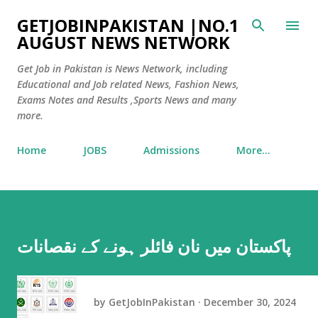
Skip to main content
GETJOBINPAKISTAN |NO.1
AUGUST NEWS NETWORK
Get Job in Pakistan is News Network, including
Educational and Job related News, Fashion News,
Exams Notes and Results ,Sports News and many
more.
Home
JOBS
Admissions
More…
پاکستان میں نان فائلر ہونے کے نقصانات
by
GetJobInPakistan
December 30, 2024