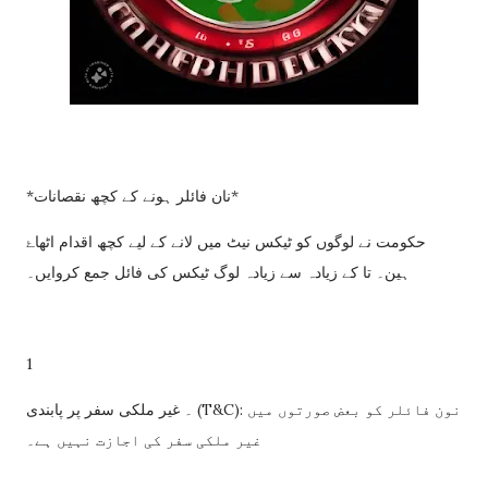
*نان فائلر ہونے کے کچھ نقصانات*
حکومت نے لوگوں کو ٹیکس نیٹ میں لانے کے لیے کچھ اقدام اٹھاۓ
ہین۔ تا کے زیادہ سے زیادہ لوگ ٹیکس کی فائل جمع کروایں۔
1
۔ غیر ملکی سفر پر پابندی (T&C): نون فائلر کو بعض صورتوں میں
غیر ملکی سفر کی اجازت نہیں ہے۔