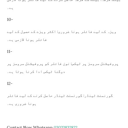
ہے۔
10-
ویزہ کے لیے فائلر ہونا ضروری: اکثر ویزے کے حصول کے لیے
فائلر ہونا لازمی ہے۔
11-
پروفیشنل سروسز پر ٹیکس: نون فائلر کو پروفیشنل سروسز پر
دوگنا ٹیکس ادا کرنا ہوتا ہے۔
12-
گورنمنٹ ٹینڈر: گورنمنٹ ٹینڈر حاصل کرنے کے لیے فائلر
ہونا ضروری ہے۔
Contact Now Whatsapp
03033832822