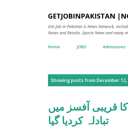
GETJOBINPAKISTAN |
Get Job in Pakistan is News Network, inclu
Notes and Results ,Sports News and many m
Home
JOBS
Admissions
P
Showing posts from December 12,
o
s
کا قریبی آفسز میں
t
تبادلہ کردیا گیا
s