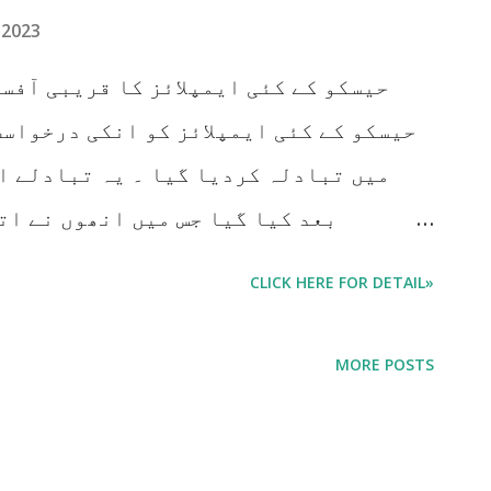
 2023
حیسکو کے کئی ایمپلائز کا قریبی 
حیسکو کے کئی ایمپلائز کو انکی درخواست
میں تبادلہ کردیا گیا ۔ یہ تبادلے ان
بعد کیا گیا جس میں انھوں نے ات
بیماریوں کے شکار ہیں ۔ یہ آفس آرڈر اس
CLICK HERE FOR DETAIL»
میمن کی سائن سے جاری کیا گیا ہے
MORE POSTS