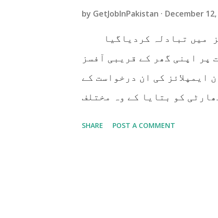
by
GetJobInPakistan
December 12,
آفسز میں تبادلہ کردیاگیا
 پر اپنی گھر کے قریبی آفسز
 ایمپلائز کی ان درخواست کے
ھارٹی کو بتایا کے وہ مختلف
سٹنٹ مینیجر ٹی ایم پی اسلم
SHARE
POST A COMMENT