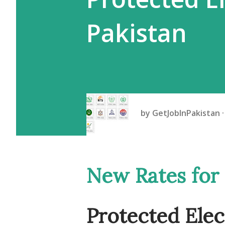
Pakistan
by
GetJobInPakistan
New Rates for Protected and Un
Protected Elec