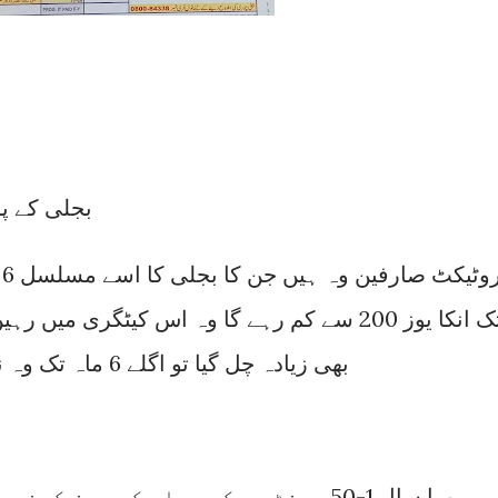
بجلی کے پروٹیکٹ صارفین کے لئے بجلی ریٹ
تک انکا یوز 200 سے کم رہے گا وہ اس کیٹگری م
بھی زیادہ چل گیا تو اگلے 6 ماہ تک وہ نان پروٹیکٹ کیٹگری میں رہیں گے
پورا سال 1-50 یونٹ سے کم بجلی کم یوز 