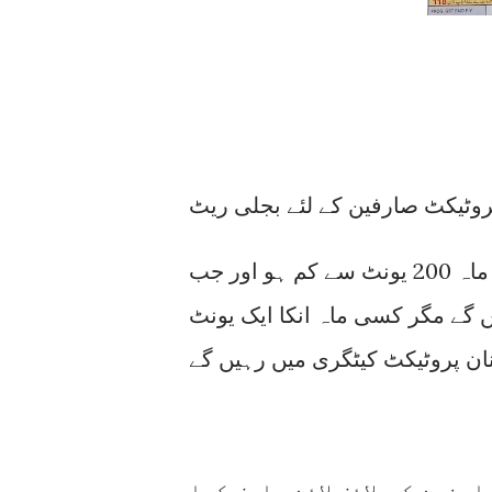
پروٹیکٹ صارفین وہ ہیں جن کا بجلی کا اسے مسلسل 6 ماہ 200 یونٹ سے کم ہو اور جب
یں رہیں گے مگر کسی ماہ انکا ایک یونٹ
کرنے صارفین کو لائف لائن صارف کہا