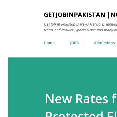
GETJOBINPAKISTAN |
Get Job in Pakistan is News Network, inclu
Notes and Results ,Sports News and many m
Home
JOBS
Admissions
New Rates f
Protected E