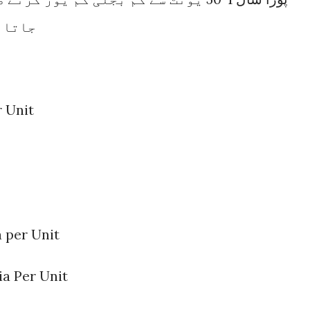
جاتا ہ
r Unit
 per Unit
ia Per Unit