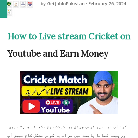
by
GetJobInPakistan
February 26, 2024
How to Live stream Cricket on
Youtube and Earn Money
کیا آپ اپنے یو ٹیوب چینل پر کرکٹ میچ دکھانا چاہتے ہیں
اور پیسا کمانا چاہتے ہیں تو اب یہ کوئی مشکل کام نہیں آپ