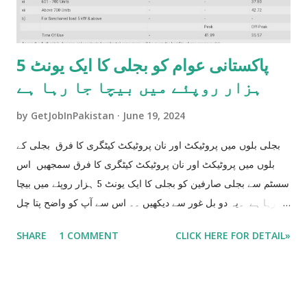
پاکستانی عوام کو بجلی کا ایک یونٹ 5
ہزار روپئے میں بیچا جا رہا ہے
by
GetJobInPakistan
June 19, 2024
بجلی بلوں میں پروٹیکٹ اور نان پروٹیکٹ کیٹگری کا فرق بجلی کے
بلوں میں پروٹیکٹ اور نان پروٹیکٹ کیٹگری کا فرق سمجھیں اس
سسٹم سے بجلی صارفین کو بجلی کا ایک یونٹ 5 ہزار روپئے میں بیچا
جا رہا ہے ۔یہ دو بل غور سے دیکھیں ۔۔ اس سے آپ کو واضح پتا چل
جاۓ گا جے آپ کو بجلی کا ایک یونٹ 5 ہزار کا بیچا جا رہا ہے جو کے
SHARE
1 COMMENT
CLICK HERE FOR DETAIL»
آپ کو اگلے 6 ماہ تک مزید تیس ھزار اضافی بل دینے پر مجبور
کر دے گا ۔ BILL NO 1 UNIT USE 200 HUNDRED Bill= 3083
BILL NO 2 UNIT USE 201 Bill 8154 200 Units Bill 3083 201
Units Bill 8154 فرق 5071 مطلب ایک یونٹ زیادہ یوز کرنے کی