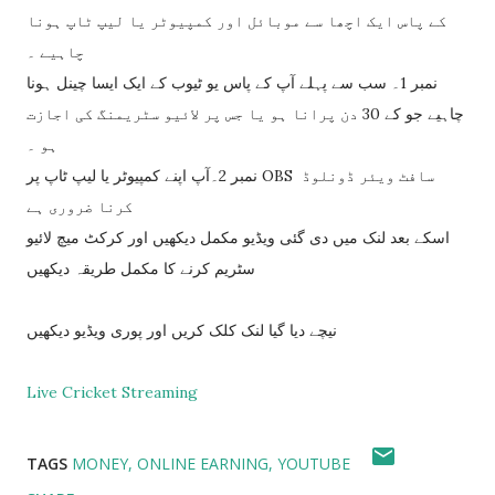
کے پاس ایک اچھا سے موبائل اور کمپیوٹر یا لیپ ٹاپ ہونا
چاہیے ۔
نمبر 1۔ سب سے پہلے آپ کے پاس یو ٹیوب کے ایک ایسا چینل ہونا
چاہیے جو کے 30 دن پرانا ہو یا جس پر لائیو سٹریمنگ کی اجازت
ہو ۔
نمبر 2۔آپ اپنے کمپیوٹر یا لیپ ٹاپ پر OBS سافٹ ویئر ڈونلوڈ
کرنا ضروری ہے
اسکے بعد لنک میں دی گئی ویڈیو مکمل دیکھیں اور کرکٹ میچ لائیو
سٹریم کرنے کا مکمل طریقہ دیکھیں
نیچے دیا گیا لنک کلک کریں اور پوری ویڈیو دیکھیں
Live Cricket Streaming
TAGS
MONEY
ONLINE EARNING
YOUTUBE