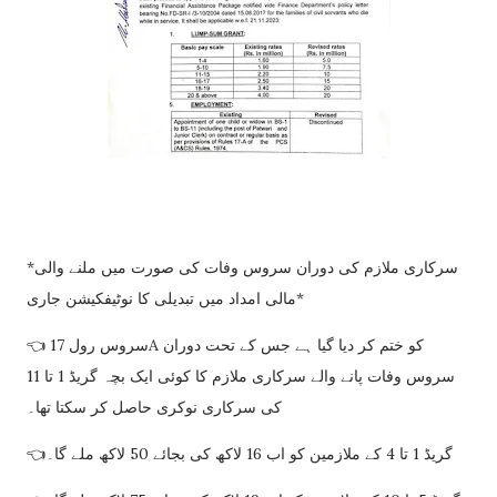
*سرکاری ملازم کی دوران سروس وفات کی صورت میں ملنے والی
مالی امداد میں تبدیلی کا نوٹیفکیشن جاری*
👈 سروس رول 17A کو ختم کر دیا گیا ہے جس کے تحت دوران
سروس وفات پانے والے سرکاری ملازم کا کوئی ایک بچہ گریڈ 1 تا 11
کی سرکاری نوکری حاصل کر سکتا تھا۔
👈گریڈ 1 تا 4 کے ملازمین کو اب 16 لاکھ کی بجائے 50 لاکھ ملے گا۔