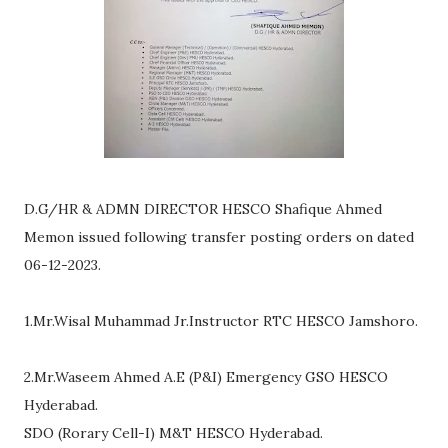
D.G/HR & ADMN DIRECTOR HESCO Shafique Ahmed
Memon issued following transfer posting orders on dated
06-12-2023.
1.Mr.Wisal Muhammad Jr.Instructor RTC HESCO Jamshoro.
2.Mr.Waseem Ahmed A.E (P&I) Emergency GSO HESCO
Hyderabad.
SDO (Rorary Cell-I) M&T HESCO Hyderabad.