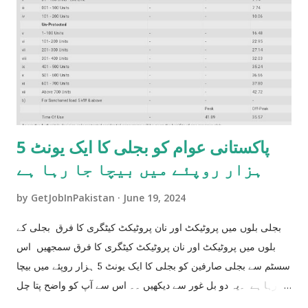
پاکستانی عوام کو بجلی کا ایک یونٹ 5
ہزار روپئے میں بیچا جا رہا ہے
by
GetJobInPakistan
June 19, 2024
بجلی بلوں میں پروٹیکٹ اور نان پروٹیکٹ کیٹگری کا فرق بجلی کے
بلوں میں پروٹیکٹ اور نان پروٹیکٹ کیٹگری کا فرق سمجھیں اس
سسٹم سے بجلی صارفین کو بجلی کا ایک یونٹ 5 ہزار روپئے میں بیچا
جا رہا ہے ۔یہ دو بل غور سے دیکھیں ۔۔ اس سے آپ کو واضح پتا چل
جاۓ گا جے آپ کو بجلی کا ایک یونٹ 5 ہزار کا بیچا جا رہا ہے جو کے