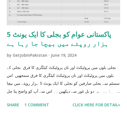
پاکستانی عوام کو بجلی کا ایک یونٹ 5
ہزار روپئے میں بیچا جا رہا ہے
by
GetJobInPakistan
June 19, 2024
بجلی بلوں میں پروٹیکٹ اور نان پروٹیکٹ کیٹگری کا فرق بجلی کے
بلوں میں پروٹیکٹ اور نان پروٹیکٹ کیٹگری کا فرق سمجھیں اس
سسٹم سے بجلی صارفین کو بجلی کا ایک یونٹ 5 ہزار روپئے میں بیچا
جا رہا ہے ۔یہ دو بل غور سے دیکھیں ۔۔ اس سے آپ کو واضح پتا چل
جاۓ گا جے آپ کو بجلی کا ایک یونٹ 5 ہزار کا بیچا جا رہا ہے جو کے
SHARE
1 COMMENT
CLICK HERE FOR DETAIL»
آپ کو اگلے 6 ماہ تک مزید تیس ھزار اضافی بل دینے پر مجبور
کر دے گا ۔ BILL NO 1 UNIT USE 200 HUNDRED Bill= 3083
BILL NO 2 UNIT USE 201 Bill 8154 200 Units Bill 3083 201