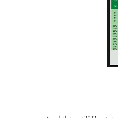
بجلی کے ریٹ واپڈا والے نہیں حکومت پاکستان لگاتی ہے ۔ سپتمبر 2022 سے مسلسل ریٹ