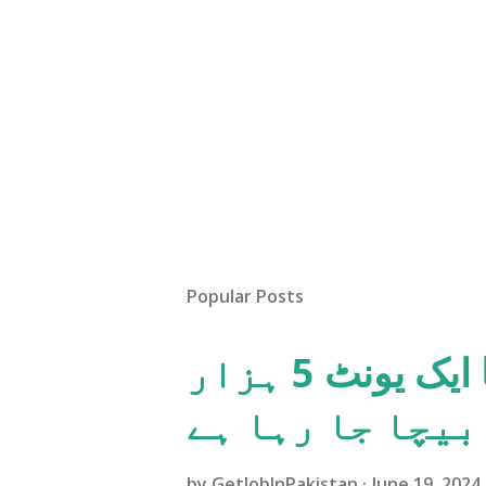
Popular Posts
پاکستانی عوام کو بجلی کا ایک یونٹ 5 ہزار
بیچا جا رہا ہے
by
GetJobInPakistan
June 19, 2024