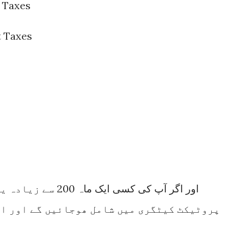
 Taxes
t Taxes
اور اگر آپ کی کسی ای
پروٹیکٹ کیٹگری میں شامل ھوجائیں گے اور اسکو درج ذیل ٹیرف چارج ہوگا