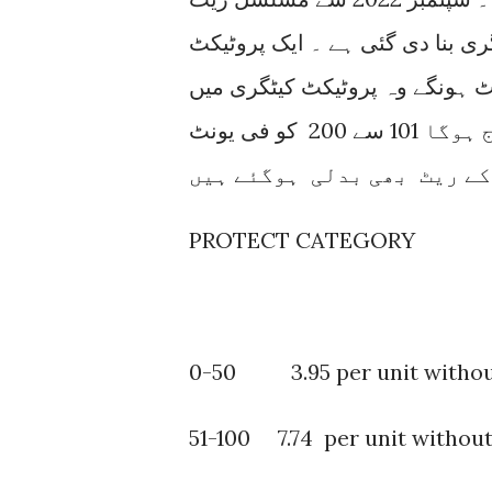
ری بنا دی گئی ہے ۔ ایک پروٹیکٹ
6 ماہ مسلسل 200 سے کم یونٹ ہونگے وہ پروٹیکٹ کیٹگری میں
شامل ہوگا اور اسکو پہلے 100 یونٹ فی یونٹ7.74 چارج ہوگا 101 سے 200 کو فی یونٹ
PROTECT CATEGORY
0-50 3.95 per unit withou
51-100 7.74 per unit withou