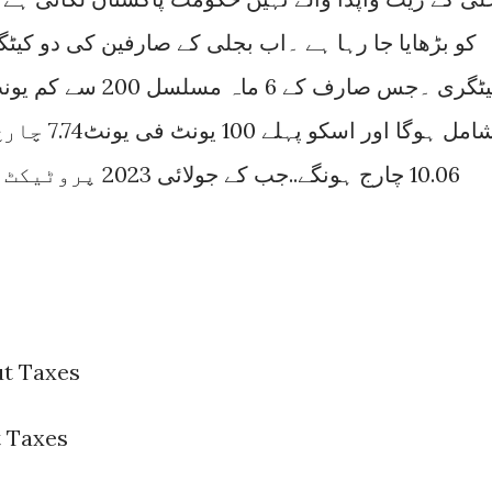
کو بڑھایا جا رہا ہے ۔اب بجلی کے صارفین کی دو کیٹگ
کیٹگری ۔جس صارف کے 
10.06 چارج ہونگے..جب کے جولائی 2023 پروٹیکٹ کے ریٹ بھی بدلی ہوگئے ہیں
t Taxes
t Taxes